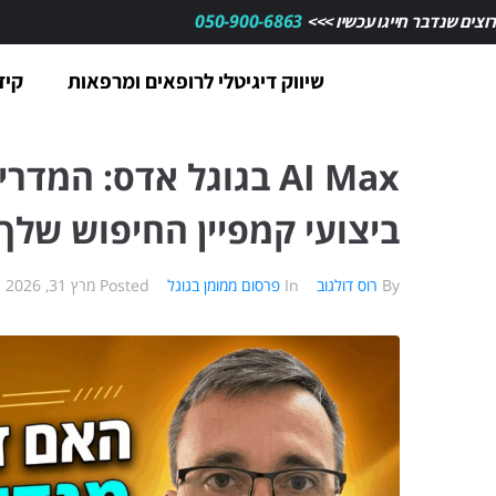
050-900-6863
רוצים שנדבר חייגו עכשיו >>>
שיווק דיגיטלי לרופאים ומרפאות
קיד
AI Max בגוגל אדס: ה
ביצועי קמפיין החיפוש שלך
By
רוס דולגוב
In
פרסום ממומן בגוגל
Posted
מרץ 31, 2026