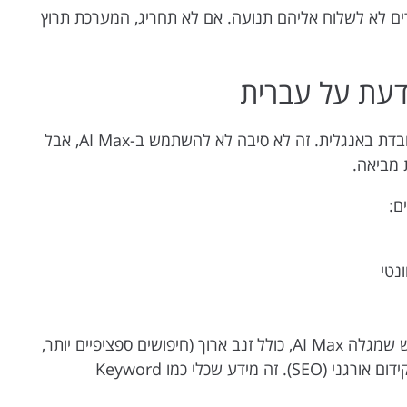
ים לא לשלוח אליהם תנועה. אם לא תחריג, המערכת תרוץ
גוגל לא עובדת עם עברית ב-100% מהדיוק שהיא עובדת באנגלית. זה לא סיבה לא להשתמש ב-AI Max, אבל
 מביאה.
ם:
נטי
ויש כאן בונוס שרוב האנשים מפספסים: מונחי החיפוש שמגלה AI Max, כולל זנב ארוך (חיפושים ספציפיים יותר,
לרוב עם פוטנציאל המרה גבוה), יכולים לשמש גם לקידום אורגני (SEO). זה מידע שכלי כמו Keyword