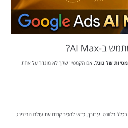
-AI Max?
אם הקמפיין שלך לא מוגדר על אחת
ם אתה עדיין עובד עם בידינג ידני, לפני ש-AI Max בכלל רלוונטי עבורך, כדאי להכיר קודם את עולם הבידינג