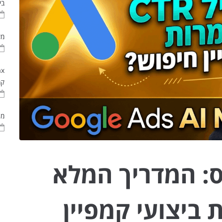
בי
משפך ש
קמ
מה
ל אדס: המדריך המלא
ביצועי קמפיין