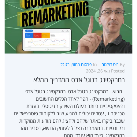
By
רוס דולגוב
In
פרסום ממומן בגוגל
Posted
מאי 26, 2024
רמרקטינג בגוגל אדס המדריך המלא
מבוא - רמרקטינג בגוגל אדס רמרקטינג בגוגל אדס
(Remarketing) - הפך לאחד הכלים החשובים
והאפקטיביים ביותר בעולם השיווק הדיגיטלי. בעזרת
טכניקה זו, עסקים יכולים להגיע שוב ללקוחות פוטנציאליים
שכבר ביקרו באתר שלהם ולהציג להם מודעות ממוקדות
ורלוונטיות. במאמר זה נצלול לעומק הנושא, נסביר מהו
רמרקטינג, כיצד הוא עובד, מהם...