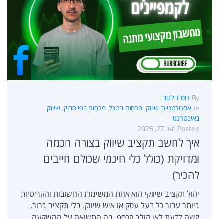
By
רוס דולגוב
In
אסטרטגיית שיווק
,
פרסום בגוגל
,
פרסום בפייסבוק
,
שיווק
באינטרנט
Posted
מאי 27, 2025
איך לחשב תקציב שיווק בצורה חכמה
ומדויקת (כולל כלי חינמי שכולם חייבים
להכיר)
יהול תקציב שיווקי הוא אחת המשימות החשובות והקריטיות
ביותר עבור כל בעל עסק או איש שיווק. בלי תקציב ברור,
קשה לדעת לאן הולך הכסף, מה התשואה על ההשקעה,