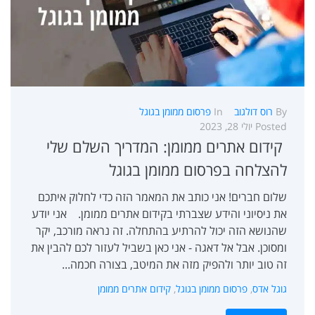
By
רוס דולגוב
In
פרסום ממומן בגוגל
Posted
יולי 28, 2023
קידום אתרים ממומן: המדריך השלם שלי
להצלחה בפרסום ממומן בגוגל
שלום חברים! אני כותב את המאמר הזה כדי לחלוק איתכם
את ניסיוני והידע שצברתי בקידום אתרים ממומן. אני יודע
שהנושא הזה יכול להרתיע בהתחלה. זה נראה מורכב, יקר
ומסוכן. אבל אל דאגה - אני כאן בשביל לעזור לכם להבין את
זה טוב יותר ולהפיק מזה את המיטב, בצורה חכמה...
גוגל אדס
,
פרסום ממומן בגוגל
,
קידום אתרים ממומן