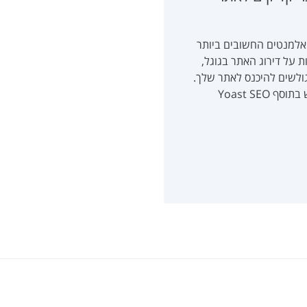
Meta Descr) הוא אחד האלמנטים החשובים ביותר
ע ישירות על דירוג האתר בגוגל,
אחוזי ההקלקה (CTR) ומעודד גולשים להיכנס לאתר שלך.
אם יש לך אתר וורדפרס, סביר להניח שאתה משתמש בתוסף Yoast SEO