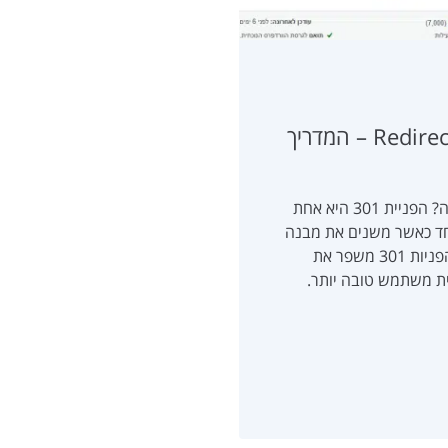
הפניית 301 בוורדפרס עם תוסף Redirection – המדריך
כיצד לבצע הפניית 301 בוורדפרס בצורה קלה ונכונה? הפניית 301 היא אחת
וחד כאשר משנים את מבנה
ה-URL או מעבירים תוכן לעמוד חדש. שימוש נכון בהפניות 301 משפר את
יאות 404, ומבטיח חוויית משתמש טובה יותר.