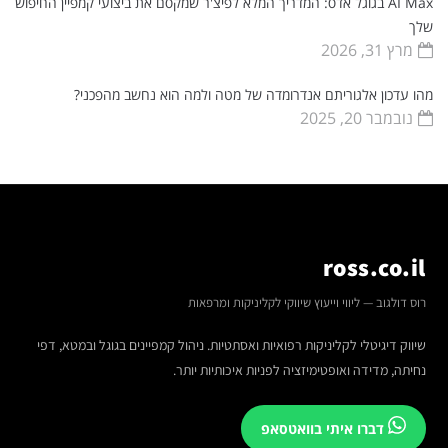
AI Max בגוגל אדס: המדריך המלא לפיצ'ר שמקסם את ביצועי קמפיין החיפוש
שלך
מרץ 31, 2026
מהו עדכון אלגוריתם אנדרומדה של מטה ולמה הוא נחשב מהפכני?
נובמבר 20, 2025
ross.co.il
רוס דולגוב — ליווי וייעוץ שיווקי לקליניקות ומרפאות
שיווק דיגיטלי לקליניקות רפואיות ואסתטיות. ניהול קמפיינים בגוגל ובמטא, דפי
נחיתה, מדידה ואופטימיזציה לפניות איכותיות יותר.
דברו איתי בוואטסאפ