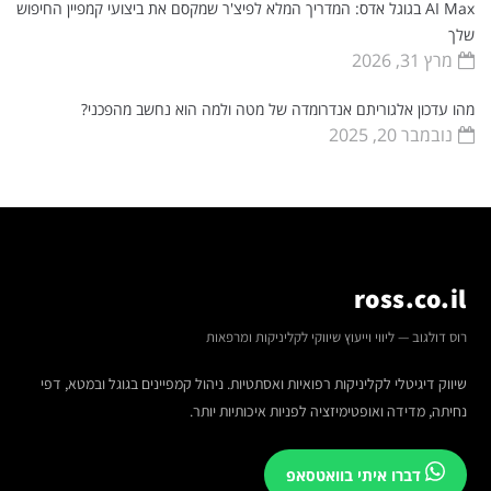
AI Max בגוגל אדס: המדריך המלא לפיצ'ר שמקסם את ביצועי קמפיין החיפוש
שלך
מרץ 31, 2026
מהו עדכון אלגוריתם אנדרומדה של מטה ולמה הוא נחשב מהפכני?
נובמבר 20, 2025
ross.co.il
רוס דולגוב — ליווי וייעוץ שיווקי לקליניקות ומרפאות
שיווק דיגיטלי לקליניקות רפואיות ואסתטיות. ניהול קמפיינים בגוגל ובמטא, דפי
נחיתה, מדידה ואופטימיזציה לפניות איכותיות יותר.
דברו איתי בוואטסאפ